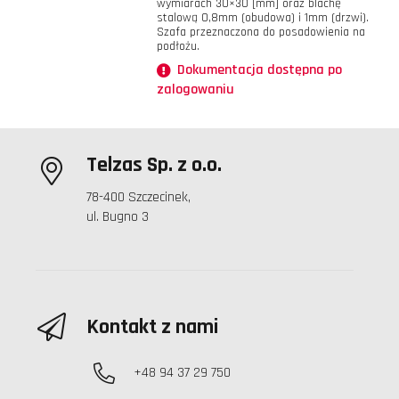
wymiarach 30×30 [mm] oraz blachę
stalową 0,8mm (obudowa) i 1mm (drzwi).
Szafa przeznaczona do posadowienia na
podłożu.
Dokumentacja dostępna po
zalogowaniu
Telzas Sp. z o.o.
78-400 Szczecinek,
ul. Bugno 3
Kontakt z nami
+48 94 37 29 750