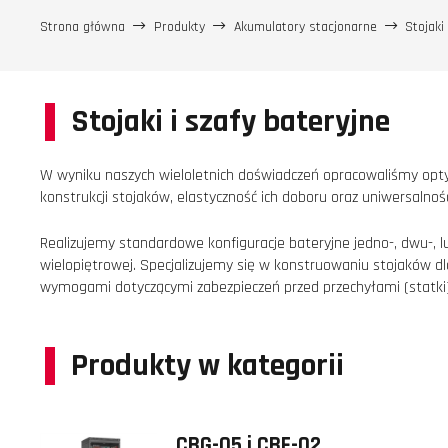
Strona główna
Produkty
Akumulatory stacjonarne
Stojaki
Stojaki i szafy bateryjne
W wyniku naszych wieloletnich doświadczeń opracowaliśmy opty
konstrukcji stojaków, elastyczność ich doboru oraz uniwersalno
Realizujemy standardowe konfiguracje bateryjne jedno-, dwu-, l
wielopiętrowej. Specjalizujemy się w konstruowaniu stojaków 
wymogami dotyczącymi zabezpieczeń przed przechyłami (statki) 
Produkty w kategorii
CBG-05 i CBF-02