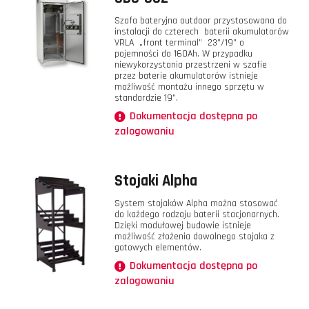
Szafa bateryjna outdoor przystosowana do
instalacji do czterech baterii akumulatorów
VRLA „front terminal” 23”/19” o
pojemności do 160Ah. W przypadku
niewykorzystania przestrzeni w szafie
przez baterie akumulatorów istnieje
możliwość montażu innego sprzętu w
standardzie 19”.
Dokumentacja dostępna po
zalogowaniu
Stojaki Alpha
System stojaków Alpha można stosować
do każdego rodzaju baterii stacjonarnych.
Dzięki modułowej budowie istnieje
możliwość złożenia dowolnego stojaka z
gotowych elementów.
Dokumentacja dostępna po
zalogowaniu