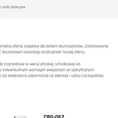
 i szafy bateryjne
malną ofertę stojaków dla baterii akumulatorów. Zróżnicowanie
ść zastosowań powodują atrakcyjność naszej oferty.
ub trzyrzędowe w wersji płaskiej, schodkowej lub
dla indywidualnych wymagań związanych ze specyficznymi
czy zwiększoną odpornością na wibracje i udary (np.kopalnie).
CBG-06Z