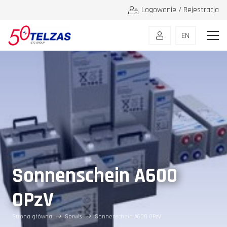
Logowanie / Rejestracja
EN
Sonnenschein A600
OPzV
Strona główna
Serwis
Sonnenschein A600 OPzV