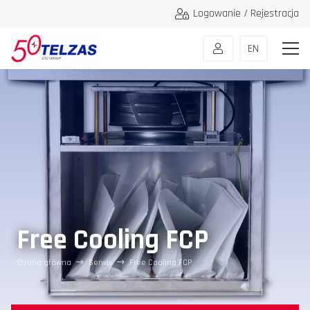
Logowanie / Rejestracja
EN
Free Cooling FCP
Strona główna
Serwis
Free Cooling FCP